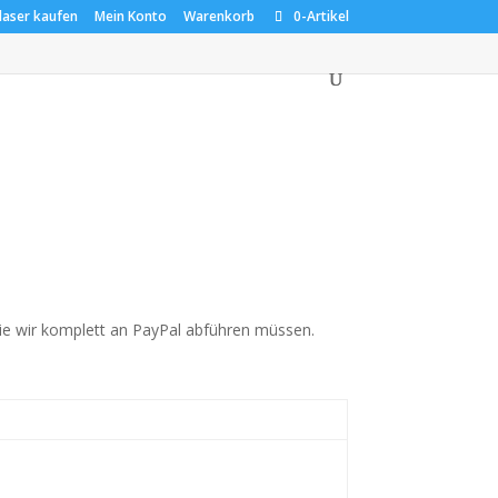
aser kaufen
Mein Konto
Warenkorb
0-Artikel
ie wir komplett an PayPal abführen müssen.