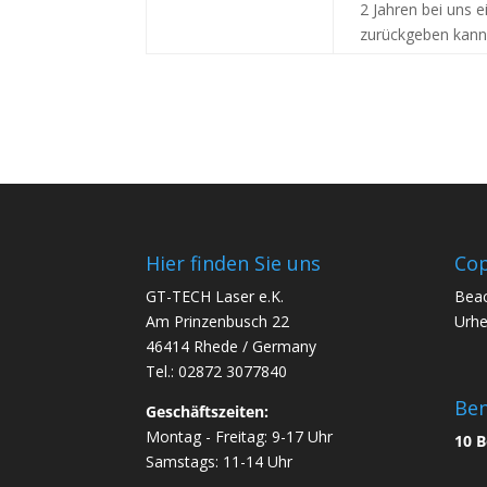
2 Jahren bei uns 
zurückgeben kann
Hier finden Sie uns
Cop
GT-TECH Laser e.K.
Beac
Am Prinzenbusch 22
Urhe
46414 Rhede / Germany
Tel.: 02872 3077840
Ben
Geschäftszeiten:
Montag - Freitag: 9-17 Uhr
10 B
Samstags: 11-14 Uhr