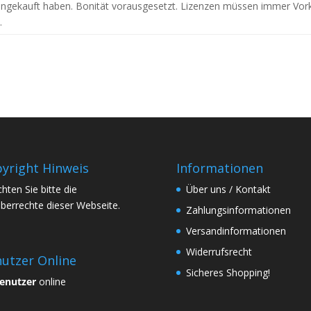
eingekauft haben. Bonität vorausgesetzt. Lizenzen müssen immer Vor
.
yright Hinweis
Informationen
hten Sie bitte die
Über uns / Kontakt
berrechte dieser Webseite.
Zahlungsinformationen
Versandinformationen
Widerrufsrecht
utzer Online
Sicheres Shopping!
enutzer
online