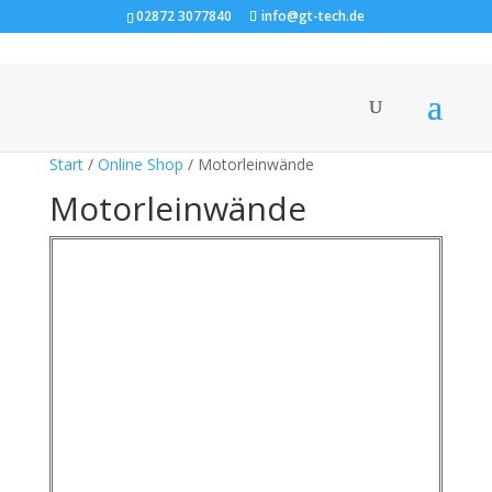
02872 3077840
info@gt-tech.de
Start
/
Online Shop
/ Motorleinwände
Motorleinwände