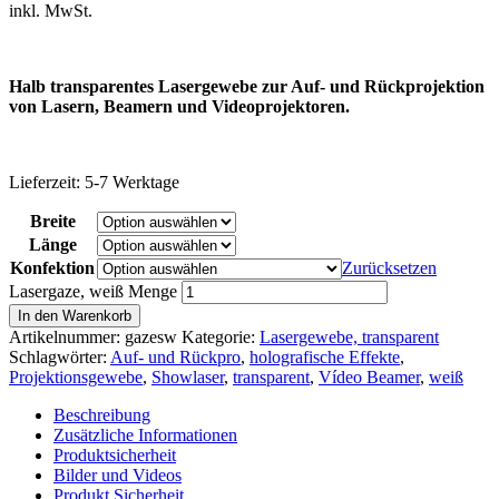
inkl. MwSt.
Halb transparentes Lasergewebe zur Auf- und Rückprojektion
von Lasern, Beamern und Videoprojektoren.
Lieferzeit:
5-7 Werktage
Breite
Länge
Konfektion
Zurücksetzen
Lasergaze, weiß Menge
In den Warenkorb
Artikelnummer:
gazesw
Kategorie:
Lasergewebe, transparent
Schlagwörter:
Auf- und Rückpro
,
holografische Effekte
,
Projektionsgewebe
,
Showlaser
,
transparent
,
Vídeo Beamer
,
weiß
Beschreibung
Zusätzliche Informationen
Produktsicherheit
Bilder und Videos
Produkt Sicherheit