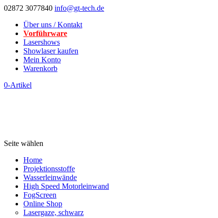
02872 3077840
info@gt-tech.de
Über uns / Kontakt
Vorführware
Lasershows
Showlaser kaufen
Mein Konto
Warenkorb
0-Artikel
Seite wählen
Home
Projektionsstoffe
Wasserleinwände
High Speed Motorleinwand
FogScreen
Online Shop
Lasergaze, schwarz