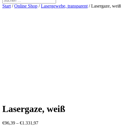
Start
/
Online Shop
/
Lasergewebe, transparent
/ Lasergaze, weiß
Lasergaze, weiß
€
96,39
–
€
1.331,97